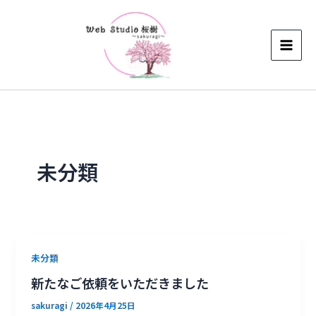
内
容
を
ス
キ
ッ
プ
未分類
未分類
新たなご依頼をいただきました
sakuragi
/
2026年4月25日